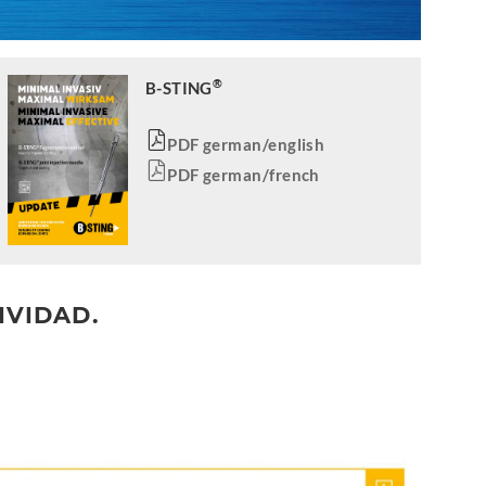
®
B-STING
PDF german/english
PDF german/french
IVIDAD.