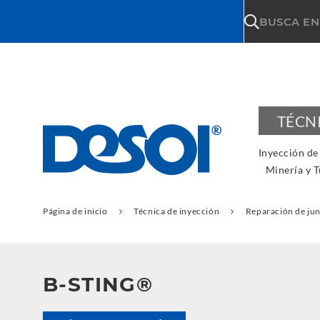
\n
BUSCA EN
TÉCN
Inyección de 
Minería y T
Página de inicio
Técnica de inyección
Reparación de jun
B-STING®