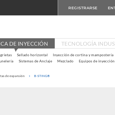
REGISTRARSE
EN
ICA DE INYECCIÓN
TECNOLOGÍA INDUS
grietas
Sellado horizontal
Inyección de cortina y mampostería
unelería
Sistemas de Anclaje
Mezclado
Equipos de inyección
tas de expansión
B-STING®