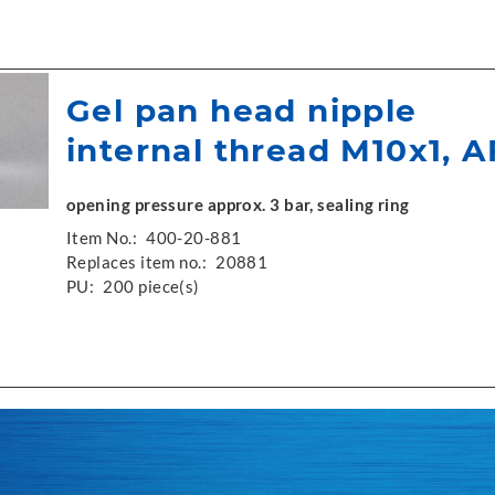
Gel pan head nipple
internal thread M10x1, A
opening pressure approx. 3 bar, sealing ring
Item No.:
400-20-881
Replaces item no.:
20881
PU:
200 piece(s)