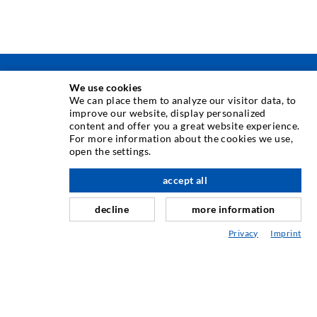
TÉCNICA DE INYECCIÓN
We use cookies
We can place them to analyze our visitor data, to
improve our website, display personalized
Inyección de grietas
content and offer you a great website experience.
For more information about the cookies we use,
Sellado horizontal
open the settings.
hacia arriba
Inyección de cortina y mampostería
accept all
Reparación de juntas de expansión
decline
more information
Minería y Tunelería
Privacy
Imprint
Sistemas de Anclaje
Mezclado
Equipos de inyección y mezcla