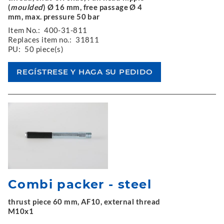
(
moulded
) Ø 16 mm, free passage Ø 4
mm, max. pressure 50 bar
Item No.:
400-31-811
Replaces item no.:
31811
PU:
50 piece(s)
Combi packer - steel
thrust piece 60 mm, AF10, external thread
M10x1