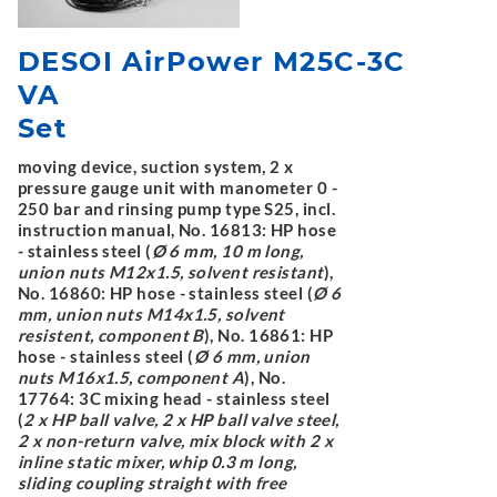
DESOI AirPower M25C-3C
VA
Set
moving device, suction system, 2 x
pressure gauge unit with manometer 0 -
250 bar and rinsing pump type S25, incl.
instruction manual, No. 16813: HP hose
- stainless steel (
Ø 6 mm, 10 m long,
union nuts M12x1.5, solvent resistant
),
No. 16860: HP hose - stainless steel (
Ø 6
mm, union nuts M14x1.5, solvent
resistent, component B
), No. 16861: HP
hose - stainless steel (
Ø 6 mm, union
nuts M16x1.5, component A
), No.
17764: 3C mixing head - stainless steel
(
2 x HP ball valve, 2 x HP ball valve steel,
2 x non-return valve, mix block with 2 x
inline static mixer, whip 0.3 m long,
sliding coupling straight with free