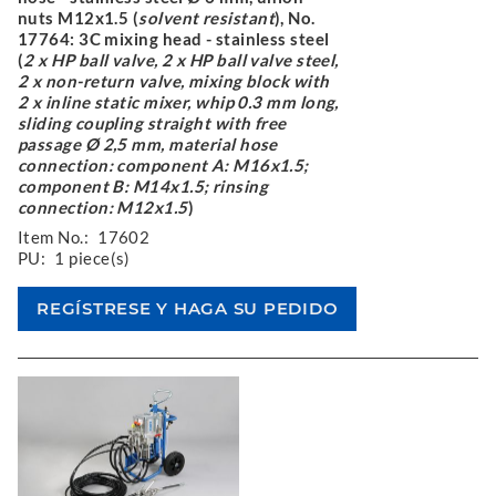
nuts M12x1.5 (
solvent resistant
), No.
17764: 3C mixing head - stainless steel
(
2 x HP ball valve, 2 x HP ball valve steel,
2 x non-return valve, mixing block with
2 x inline static mixer, whip 0.3 mm long,
sliding coupling straight with free
passage Ø 2,5 mm, material hose
connection: component A: M16x1.5;
component B: M14x1.5; rinsing
connection: M12x1.5
)
Item No.:
17602
PU:
1 piece(s)