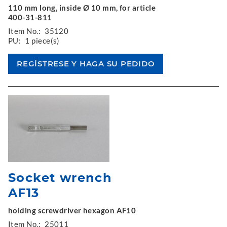
110 mm long, inside Ø 10 mm, for article
400-31-811
Item No.:
35120
PU:
1 piece(s)
Socket wrench
AF13
holding screwdriver hexagon AF10
Item No.:
25011