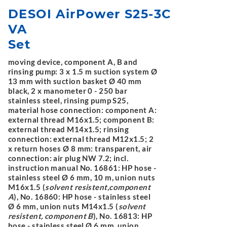
DESOI AirPower S25-3C
VA
Set
moving device, component A, B and
rinsing pump: 3 x 1.5 m suction system Ø
13 mm with suction basket Ø 40 mm
black, 2 x manometer 0 - 250 bar
stainless steel, rinsing pump S25,
material hose connection: component A:
external thread M16x1.5; component B:
external thread M14x1.5; rinsing
connection: external thread M12x1.5; 2
x return hoses Ø 8 mm: transparent, air
connection: air plug NW 7.2; incl.
instruction manual No. 16861: HP hose -
stainless steel Ø 6 mm, 10 m, union nuts
M16x1.5 (
solvent resistent,component
A
), No. 16860: HP hose - stainless steel
Ø 6 mm, union nuts M14x1.5 (
solvent
resistent, component B
), No. 16813: HP
hose - stainless steel Ø 6 mm, union