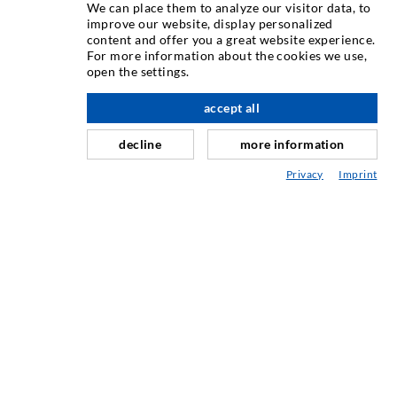
We can place them to analyze our visitor data, to
improve our website, display personalized
Inyección de grietas
content and offer you a great website experience.
For more information about the cookies we use,
Sellado horizontal
open the settings.
hacia arriba
Inyección de cortina y mampostería
accept all
Reparación de juntas de expansión
decline
more information
Minería y Tunelería
Privacy
Imprint
Sistemas de Anclaje
Mezclado
Equipos de inyección y mezcla
TECNOLOGÍA INDUSTRIAL
SERVICIO
Mediateca