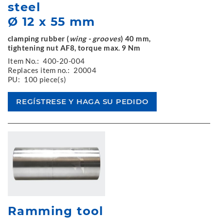
steel
Ø 12 x 55 mm
clamping rubber (
wing - grooves
) 40 mm,
tightening nut AF8, torque max. 9 Nm
Item No.:
400-20-004
Replaces item no.:
20004
PU:
100 piece(s)
Ramming tool