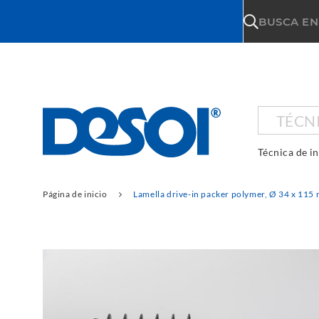
\n
BUSCA EN
TÉCN
Técnica de i
Página de inicio
Lamella drive-in packer polymer, Ø 34 x 115