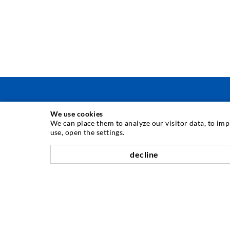
We use cookies
TÉCNICA DE INYECCIÓN
We can place them to analyze our visitor data, to im
use, open the settings.
Inyección de grietas
decline
Sellado horizontal
Inyección de cortina y mampostería
Reparación de juntas de expansión
Minería y Tunelería