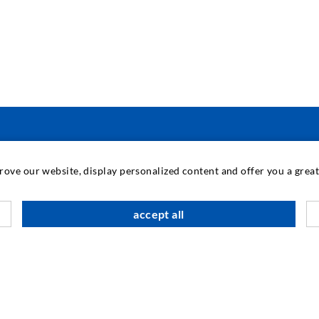
TECNOLOGÍA INDUSTRIAL
prove our website, display personalized content and offer you a gre
M
accept all
A
A