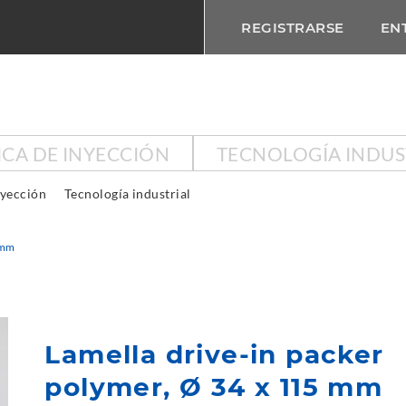
REGISTRARSE
EN
ICA DE INYECCIÓN
TECNOLOGÍA INDUS
nyección
Tecnología industrial
 mm
Lamella drive-in packer
polymer, Ø 34 x 115 mm