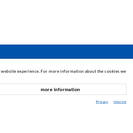
SERVICIO
at website experience. For more information about the cookies we
ediateca
more information
hacia arriba
sesoramiento / Planification / Ejecucion
Privacy
Imprint
BC de la inyección