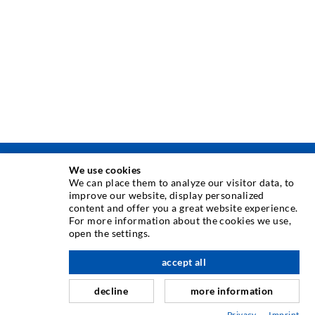
We use cookies
TÉCNICA DE INYECCIÓN
We can place them to analyze our visitor data, to
improve our website, display personalized
content and offer you a great website experience.
Inyección de grietas
For more information about the cookies we use,
open the settings.
Sellado horizontal
hacia arriba
Inyección de cortina y mampostería
accept all
Reparación de juntas de expansión
decline
more information
Minería y Tunelería
Privacy
Imprint