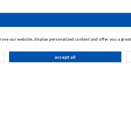
TECNOLOGÍA INDUSTRIAL
prove our website, display personalized content and offer you a gre
M
accept all
A
A