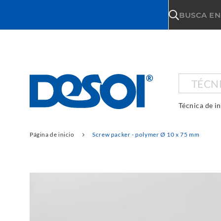
\n
BUSCA EN
TÉCN
Técnica de i
Página de inicio
Screw packer - polymer Ø 10 x 75 mm