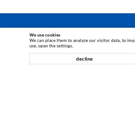
We use cookies
TÉCNICA DE INYECCIÓN
We can place them to analyze our visitor data, to im
use, open the settings.
Inyección de grietas
decline
Sellado horizontal
Inyección de cortina y mampostería
Reparación de juntas de expansión
Minería y Tunelería
Sistemas de Anclaje
Mezclado
Equipos de inyección y mezcla