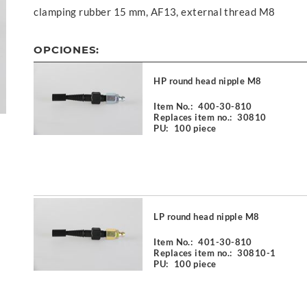
clamping rubber 15 mm, AF13, external thread M8
OPCIONES:
HP round head nipple M8
Item No.:
400-30-810
Replaces item no.:
30810
PU:
100 piece
LP round head nipple M8
Item No.:
401-30-810
Replaces item no.:
30810-1
PU:
100 piece