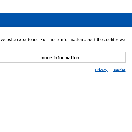
SERVICIO
at website experience. For more information about the cookies we
ediateca
more information
hacia arriba
sesoramiento / Planification / Ejecucion
Privacy
Imprint
BC de la inyección