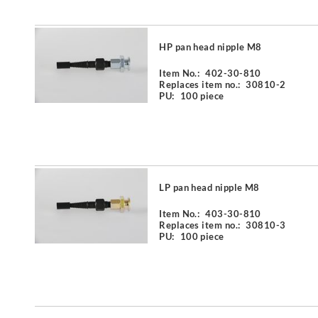
HP pan head nipple M8
Item No.:
402-30-810
Replaces item no.:
30810-2
PU:
100 piece
LP pan head nipple M8
Item No.:
403-30-810
Replaces item no.:
30810-3
PU:
100 piece