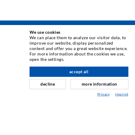
We use cookies
TÉCNICA DE INYECCIÓN
We can place them to analyze our visitor data, to
improve our website, display personalized
content and offer you a great website experience.
Inyección de grietas
For more information about the cookies we use,
open the settings.
Sellado horizontal
hacia arriba
Inyección de cortina y mampostería
accept all
Reparación de juntas de expansión
decline
more information
Minería y Tunelería
Privacy
Imprint
Sistemas de Anclaje
Mezclado
Equipos de inyección y mezcla
TECNOLOGÍA INDUSTRIAL